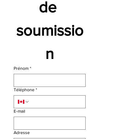
de 
soumissio
n
Prénom
*
Téléphone
*
E‑mail
Adresse