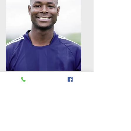
Evens Zephirin
Meilleur compagnie ils sont
vraiment a leur affaire et leur job
sont impeccable bravo