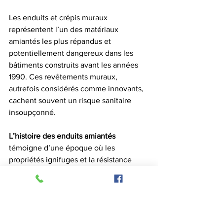
Les enduits et crépis muraux 
représentent l’un des matériaux 
amiantés les plus répandus et 
potentiellement dangereux dans les 
bâtiments construits avant les années 
1990. Ces revêtements muraux, 
autrefois considérés comme innovants, 
cachent souvent un risque sanitaire 
insoupçonné.
L’histoire des enduits amiantés
témoigne d’une époque où les 
propriétés ignifuges et la résistance 
étaient privilégiées sans considération 
pour les conséquences sur la santé. 
L’amiante était alors intégré pour ses 
capacités de protection et de durabilité.