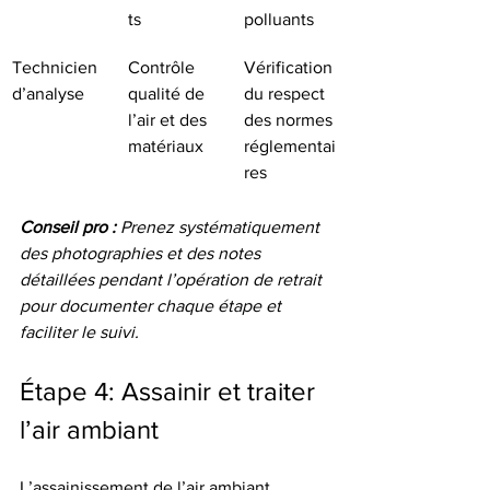
ts
polluants
Technicien 
Contrôle 
Vérification 
d’analyse
qualité de 
du respect 
l’air et des 
des normes 
matériaux
réglementai
res
Conseil pro :
Prenez systématiquement 
des photographies et des notes 
détaillées pendant l’opération de retrait 
pour documenter chaque étape et 
faciliter le suivi.
Étape 4: Assainir et traiter 
l’air ambiant
L’assainissement de l’air ambiant 