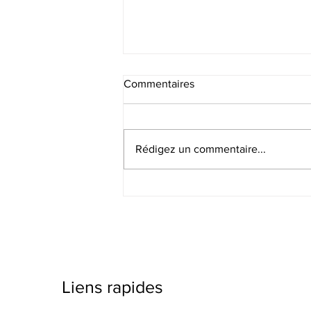
Commentaires
Rédigez un commentaire...
Protocoles de sécurité en
décontamination : 100 pi² =
risque
Liens rapides