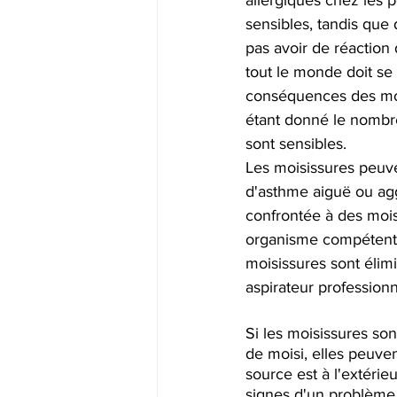
allergiques chez les 
sensibles, tandis que
pas avoir de réaction
tout le monde doit se
conséquences des mois
étant donné le nombr
sont sensibles.
Les moisissures peuv
d'asthme aiguë ou agg
confrontée à des mois
organisme compétent p
moisissures sont élimi
aspirateur professionne
Si les moisissures son
de moisi, elles peuve
source est à l'extéri
signes d'un problème 