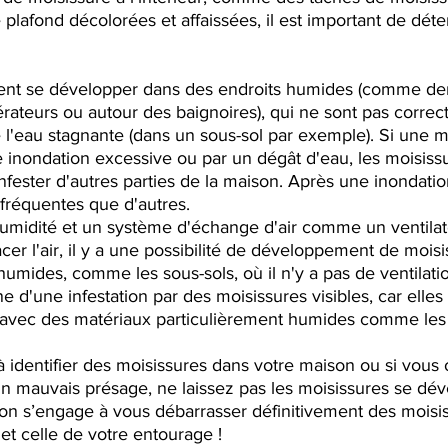
plafond décolorées et affaissées, il est important de déte
ent se développer dans des endroits humides (comme derr
gérateurs ou autour des baignoires), qui ne sont pas correc
 l'eau stagnante (dans un sous-sol par exemple). Si une m
nondation excessive ou par un dégât d'eau, les moisiss
infester d'autres parties de la maison. Après une inondatio
 fréquentes que d'autres. 
l'humidité et un système d'échange d'air comme un ventilat
er l'air, il y a une possibilité de développement de moisi
humides, comme les sous-sols, où il n'y a pas de ventilati
e d'une infestation par des moisissures visibles, car elles
avec des matériaux particulièrement humides comme les 
 identifier des moisissures dans votre maison ou si vous
n mauvais présage, ne laissez pas les moisissures se dé
 on s’engage à vous débarrasser définitivement des moisi
et celle de votre entourage ! 