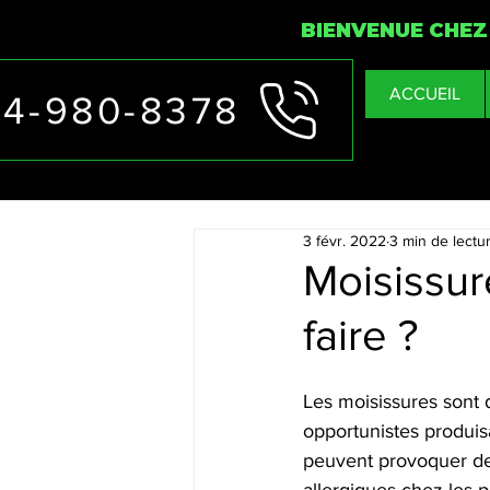
BIENVENUE CHEZ
ACCUEIL
14-980-8378
BQ:5876-8318-
1
3 févr. 2022
3 min de lectu
Moisissur
faire ?
Les moisissures sont
opportunistes produis
peuvent provoquer de