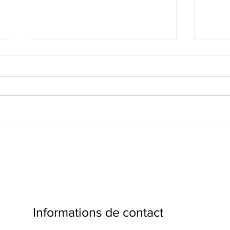
Décontamination
Retra
professionnelle : santé,
conta
sécurité et coûts
Informations de contact