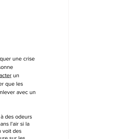
quer une crise 
sonne 
acter
un 
er que les 
enlever avec un 
 à des odeurs 
 l'air si la 
 voit des 
re sur les 