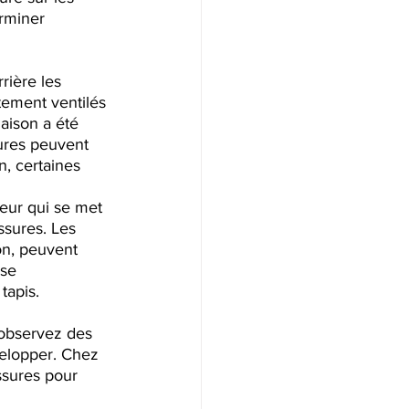
rminer 
ière les 
tement ventilés 
aison a été 
ures peuvent 
n, certaines 
eur qui se met 
ssures. Les
on, peuvent 
 se 
tapis.
 observez des 
velopper. Chez 
ssures pour 