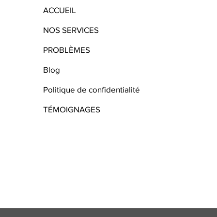
ACCUEIL
NOS SERVICES
PROBLÈMES
Blog
Politique de confidentialité
TÉMOIGNAGES
, desamiantage, nettoyage après sinistre , decontamination moisissure , entrepreneur apres sinistre , entreprise après sinistre , Entreprise demolition , entrepreneur démolition ,