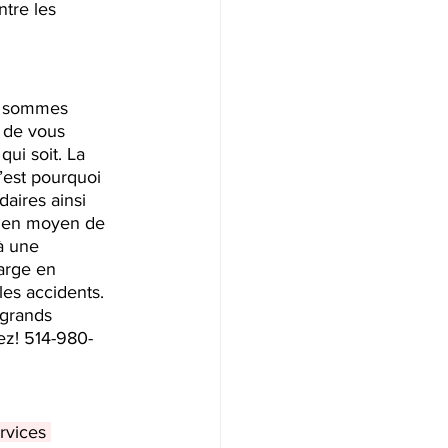
ntre les 
us sommes 
r de vous 
ui soit. La 
’est pourquoi 
aires ainsi 
 en moyen de 
à une 
arge en 
les accidents. 
 grands 
ez! 514-980-
rvices 