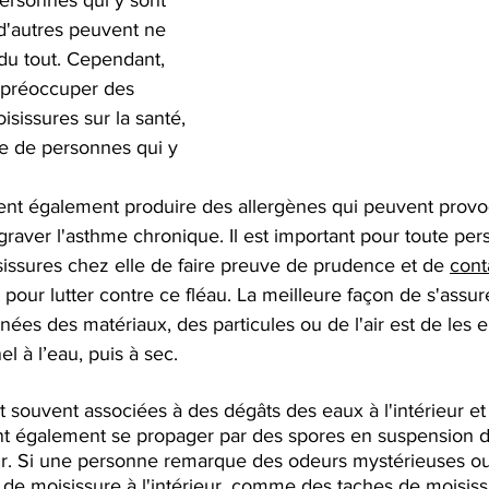
personnes qui y sont 
 d'autres peuvent ne 
 du tout. Cependant, 
 préoccuper des 
issures sur la santé, 
e de personnes qui y 
ent également produire des allergènes qui peuvent provo
raver l'asthme chronique. Il est important pour toute per
issures chez elle de faire preuve de prudence et de 
cont
our lutter contre ce fléau. La meilleure façon de s'assur
nées des matériaux, des particules ou de l'air est de les 
l à l’eau, puis à sec. 
t souvent associées à des dégâts des eaux à l'intérieur et
nt également se propager par des spores en suspension dans
eur. Si une personne remarque des odeurs mystérieuses ou
de moisissure à l'intérieur, comme des taches de moisissu